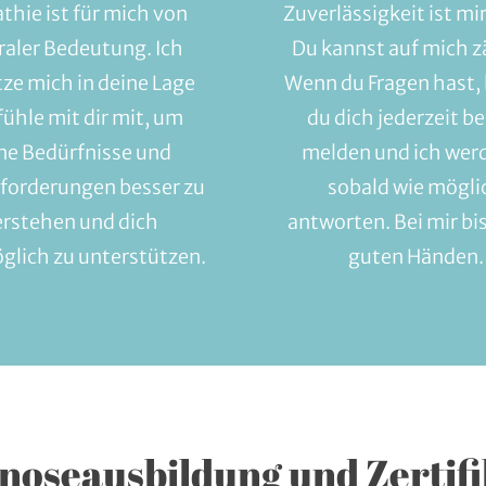
hie ist für mich von
Zuverlässigkeit ist mir
raler Bedeutung. Ich
Du kannst auf mich z
tze mich in deine Lage
Wenn du Fragen hast,
fühle mit dir mit, um
du dich jederzeit be
ne Bedürfnisse und
melden und ich werd
forderungen besser zu
sobald wie mögli
erstehen und dich
antworten. Bei mir bis
glich zu unterstützen.
guten Händen.
noseausbildung und Zertifi