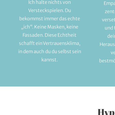
Ich halte nichts von
Empat
Versteckspielen. Du
zent
bekommst immer das echte
verse
„ich“. Keine Masken, keine
und 
Fassaden. Diese Echtheit
dei
schafft ein Vertrauensklima,
Heraus
in dem auch du du selbst sein
v
kannst.
bestmö
Hyp