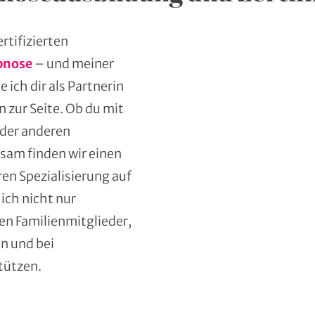
rtifizierten
pnose
– und meiner
 ich dir als Partnerin
 zur Seite. Ob du mit
oder anderen
am finden wir einen
en Spezialisierung auf
ich nicht nur
en Familienmitglieder,
n und bei
stützen.