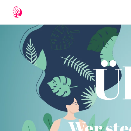
Ü
Wer ste