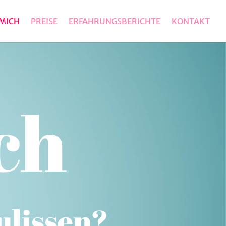
MICH
PREISE
ERFAHRUNGSBERICHTE
KONTAKT
ch
ulissen?