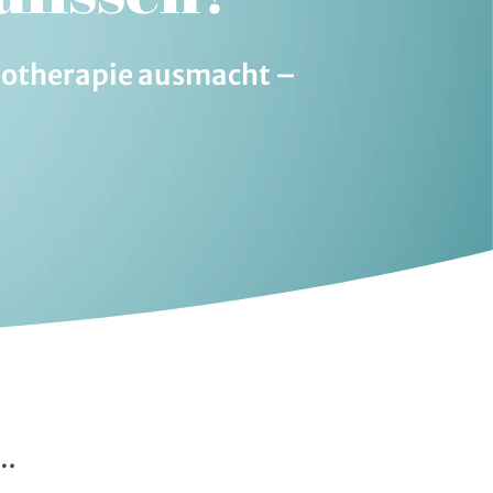
chotherapie ausmacht –
 …