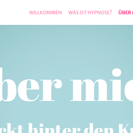
WILLKOMMEN
WAS IST HYPNOSE?
ÜBER 
ber mi
ckt hinter den K