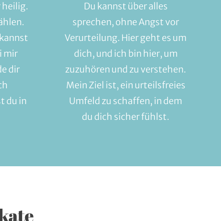
 heilig.
Du kannst über alles
ählen.
sprechen, ohne Angst vor
 kannst
Verurteilung. Hier geht es um
i mir
dich, und ich bin hier, um
e dir
zuzuhören und zu verstehen.
ch
Mein Ziel ist, ein urteilsfreies
t du in
Umfeld zu schaffen, in dem
du dich sicher fühlst.
kate